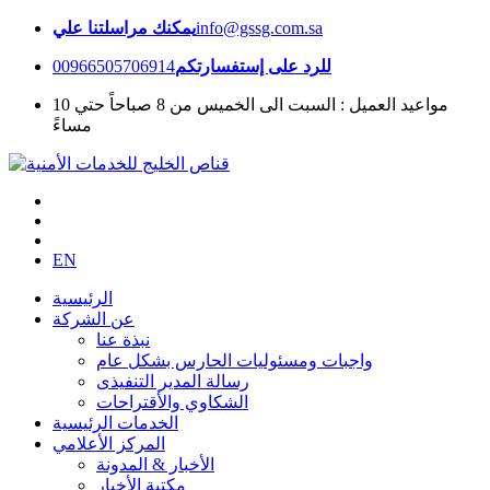
info@gssg.com.sa
يمكنك مراسلتنا علي
للرد على إستفسارتكم
00966505706914
مواعيد العميل : السبت الى الخميس من 8 صباحاً حتي 10
مساءً
EN
الرئيسية
عن الشركة
نبذة عنا
واجبات ومسئوليات الحارس بشكل عام
رسالة المدير التنفيذى
الشكاوي والأقتراحات
الخدمات الرئيسية
المركز الأعلامي
الأخبار & المدونة
مكتبة الأخبار