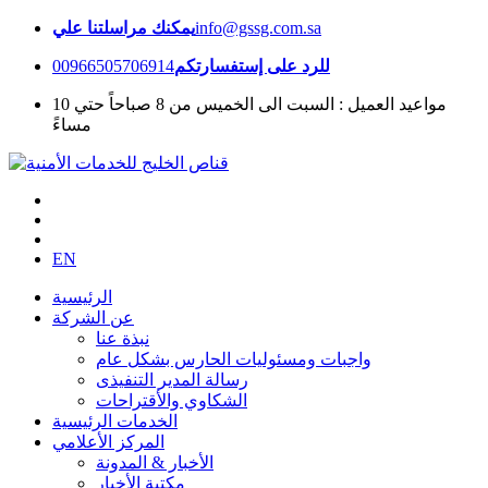
info@gssg.com.sa
يمكنك مراسلتنا علي
للرد على إستفسارتكم
00966505706914
مواعيد العميل : السبت الى الخميس من 8 صباحاً حتي 10
مساءً
EN
الرئيسية
عن الشركة
نبذة عنا
واجبات ومسئوليات الحارس بشكل عام
رسالة المدير التنفيذى
الشكاوي والأقتراحات
الخدمات الرئيسية
المركز الأعلامي
الأخبار & المدونة
مكتبة الأخبار