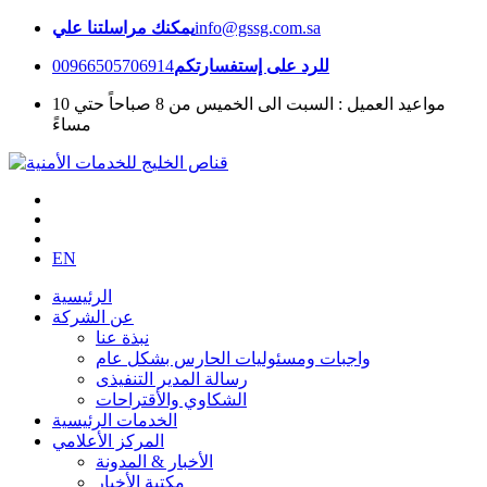
info@gssg.com.sa
يمكنك مراسلتنا علي
للرد على إستفسارتكم
00966505706914
مواعيد العميل : السبت الى الخميس من 8 صباحاً حتي 10
مساءً
EN
الرئيسية
عن الشركة
نبذة عنا
واجبات ومسئوليات الحارس بشكل عام
رسالة المدير التنفيذى
الشكاوي والأقتراحات
الخدمات الرئيسية
المركز الأعلامي
الأخبار & المدونة
مكتبة الأخبار