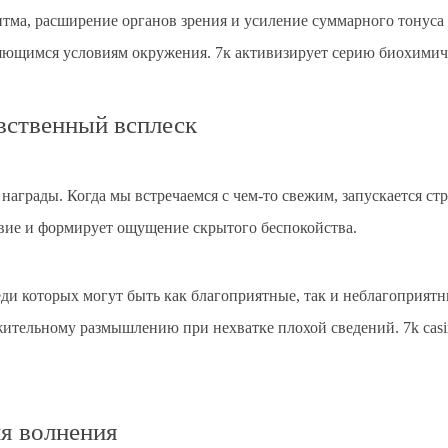
а, расширение органов зрения и усиление суммарного тонуса м
ющимся условиям окружения. 7к активизирует серию биохимиче
вственный всплеск
 награды. Когда мы встречаемся с чем-то свежим, запускается ст
твие и формирует ощущение скрытого беспокойства.
реди которых могут быть как благоприятные, так и неблагоприя
жительному размышлению при нехватке плохой сведений. 7k casi
я волнения