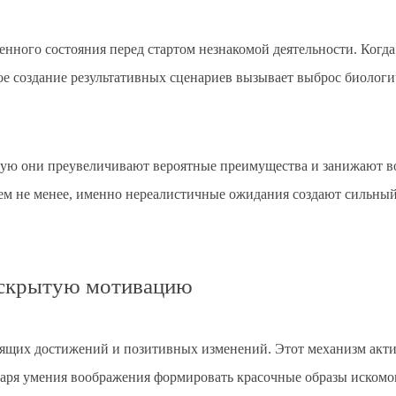
нного состояния перед стартом незнакомой деятельности. Когд
е создание результативных сценариев вызывает выброс биологи
стую они преувеличивают вероятные преимущества и занижают в
Тем не менее, именно нереалистичные ожидания создают сильный
т скрытую мотивацию
ящих достижений и позитивных изменений. Этот механизм актив
одаря умения воображения формировать красочные образы искомо