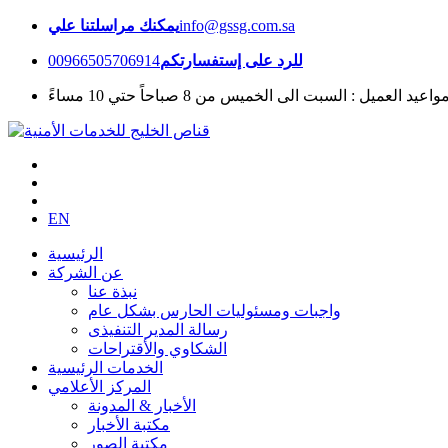
يمكنك مراسلتنا علي
info@gssg.com.sa
00966505706914
للرد على إستفسارتكم
واعيد العميل : السبت الى الخميس من 8 صباحاً حتي 10 مساءً
EN
الرئيسية
عن الشركة
نبذة عنا
واجبات ومسئوليات الحارس بشكل عام
رسالة المدير التنفيذى
الشكاوي والأقتراحات
الخدمات الرئيسية
المركز الأعلامي
الأخبار & المدونة
مكتبة الأخبار
مكتبة الصور