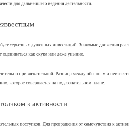
честв для дальнейшего ведения деятельности.
еизвестным
ребует серьезных душевных инвестиций. Знакомые движения реа
 оцениваться как скука или даже уныние.
ючительно привлекательной. Разница между обычным и неизвест
ию, которое совершается на подсознательном плане.
толчком к активности
деятельных поступков. Для превращения от самочувствия к акти