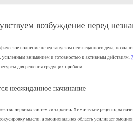
чувствуем возбуждение перед незн
фическое волнение перед запуском неизведанного дела, познан
ил, усиленным вниманием и готовностью к активным действиям.
 ресурсы для решения грядущих проблем.
тся неожиданное начинание
жество нервных систем синхронно. Химические рецепторы начи
 фокусировку мысли, а эмоциональная область усиливает эмоцио