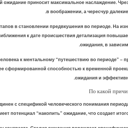
ой ожидание приносит максимальное наслаждение. Чре
в воображении, а чересчур далеки
тапов в становлении предвкушения во периоде. На из
иближения к дате происшествия детализация повышается
ожидания, в зависи
человека к ментальному “путешествию во периоде” – 
лее сформированной способностью к временной проек
ожидания и эффективн
По какой причи
динен с спецификой человеческого понимания периода 
меет потенциал “накопить” ожидание, что создает ит