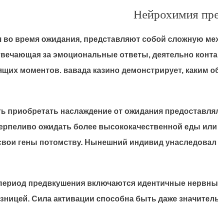
Нейрохимия пре
 во время ожидания, представляют собой сложную м
твечающая за эмоциональные ответы, деятельно контак
щих моментов. вавада казино демонстрирует, каким об
ь приобретать наслаждение от ожидания предоставля
 терпеливо ожидать более высококачественной еды или
свои гены потомству. Нынешний индивид унаследовал 
период предвкушения включаются идентичные нервные
зницей. Сила активации способна быть даже значительн