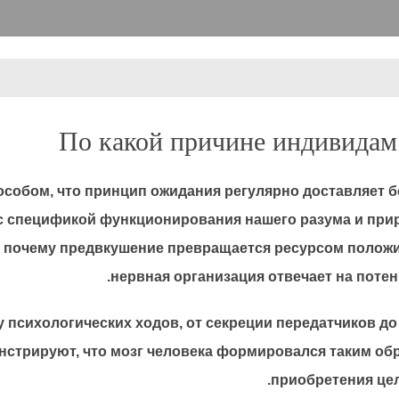
По какой причине индивидам
особом, что принцип ожидания регулярно доставляет б
о с спецификой функционирования нашего разума и п
ь, почему предвкушение превращается ресурсом полож
нервная организация отвечает на поте
 психологических ходов, от секреции передатчиков д
стрируют, что мозг человека формировался таким обр
приобретения цел