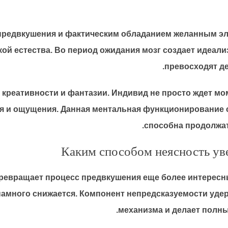
предвкушения и фактическим обладанием желанным эл
й естества. Во период ожидания мозг создает идеал
превосходят д
креативности и фантазии. Индивид не просто ждет мом
я и ощущения. Данная ментальная функционирование с
способна продолжат
Каким способом неясность ув
превращает процесс предвкушения еще более интересн
намного снижается. Компонент непредсказуемости уд
механизма и делает полн