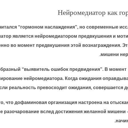
Нейромедиатор как гор
итался “гормоном наслаждения”, но современные ис
атор является нейромедиатором предвкушения и моти
нно во момент предвкушения этой вознаграждения. Эт
мишени нере
образный “выявитель ошибок предвидения”. В момент к
ерирование нейромедиатора. Когда ожидания оправдыв
если реальность превосходит ожидания, совершается 
о, что дофаминовая организация настроена на отыска
ое разочарование вслед достижения желанной мишени –
начи