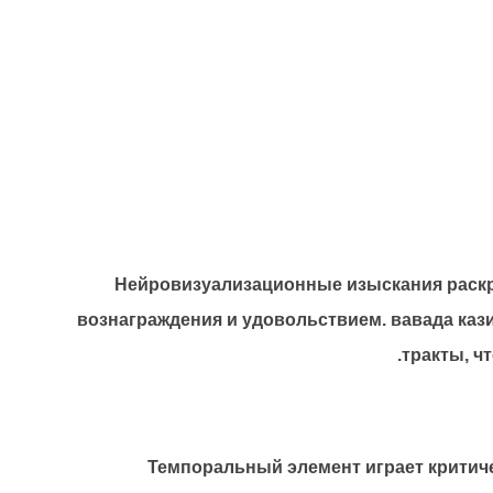
Нейровизуализационные изыскания раскр
вознаграждения и удовольствием. вавада каз
тракты, ч
Темпоральный элемент играет критич