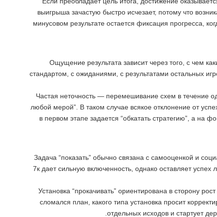
Если преобладает цель итога, достижение оказываетс
выигрыша зачастую быстро исчезает, потому что возн
минусовом результате остается фиксация прогресса, ко
Ощущение результата зависит через того, с чем к
стандартом, с ожиданиями, с результатами остальных иг
Частая неточность — перемешивание схем в течение одн
любой мерой”. В таком случае всякое отклонение от усп
в первом этапе задается “обкатать стратегию”, а на
Задача “показать” обычно связана с самооценкой и соц
7к дает сильную включенность, однако оставляет успех л
Установка “прокачивать” ориентирована в сторону рос
сломался план, какого типа установка просит коррек
отдельных исходов и стартует дер