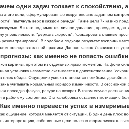
зачем одни задач толкает к спокойствию,
за этого цели, сформулированные вокруг внешне заданном контрол
ности”, “вытянуть верх в каждом раунде”. Такие цели 7к казино пр
сказуемо. В итоге поднимается личное давление, проседает адапти
 управляемости: “держать скорость”, “фиксировать главные просчет
ь режим тренировки”. В подобном подходе результат воспринимаетс
ом последовательной практики. Данное казино 7к снижает внутрен
 прогнозы: как именно не попасть ошибк
кой картины, при этом из отдельных ярких моментов. На фоне силь
енная установка незаметно скатывается в долженствование “сохран
а плюс обиды. Ощущение успеха становится негибким: достойные 
бязана учитывать нормальный коридор изменчивости. В сессионной 
я просадка фокуса, ресурс на возврат. В таком случае достижение
я в рабочему состоянию. Эта калибровка оставляет мотивацию бол
Как именно перевести успех в измеримые
как ощущение, которая меняется от ситуации. В один день плюс во
ть интерпретацию, собственные цели полезно формализовать в чет