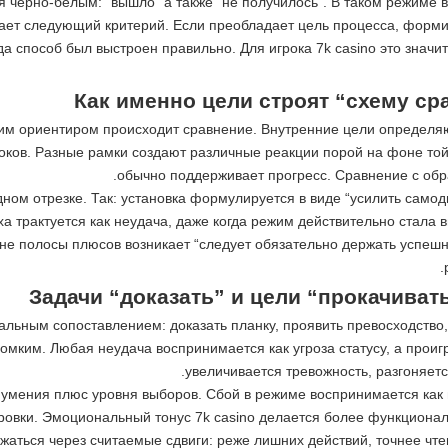
я черно-белым: “вышло” а также “не получилось”. В таком режиме 
икает следующий критерий. Если преобладает цель процесса, фор
гда способ был выстроен правильно. Для игрока 7k casino это зна
Как именно цели строят “схему с
аким ориентиром происходит сравнение. Внутренние цели определя
роков. Разные рамки создают различные реакции порой на фоне то
обычно поддерживает прогресс. Сравнение с об
ом отрезке. Так: установка формулируется в виде “усилить самод
еха трактуется как неудача, даже когда режим действительно стал
 фоне полосы плюсов возникает “следует обязательно держать усп
Задачи “доказать” и цели “прокачива
иальным сопоставлением: доказать планку, проявить превосходство
омким. Любая неудача воспринимается как угроза статусу, а проигр
увеличивается тревожность, разгоняет
т умения плюс уровня выборов. Сбой в режиме воспринимается как
тировки. Эмоциональный тонус 7k casino делается более функцион
жаться через считаемые сдвиги: реже лишних действий, точнее чтен