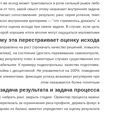
т же исход может трактоваться в роли сильный рывок либо
и от того, какой смысл этому назначает внутренняя задача.
ает сопоставление: результат, ранг, серия успехов, темп
ласно внутренним критерием — “что стремилось доказать” а
ется оценка исхода при смене задачи. В случае, если цель
порой хорошие итоги вполне могут ощущаться маловатыми.
ему эта перестраивает оценку исхода
направлена на рост (прокачать качество решений, повысить
тактика), на состояние (достать переживание самоконтроля,
у результату плюс в некоторых случаях существеннее его.
табильнее. К примеру подконтрольны: качество подготовки,
ройка с дисциплиной. Не управляются на 100%: поведение
ми элементами, фиксация успеха возникает регулярнее при
этом оказывается более понятным.
 задача результата и задача процесса
, набрать ранг, закрыть стадию. Ориентир процесса казино
 перелезать за ограничения риск-профиля, держать фокус в
днако их баланс заметно определяет на оценку результата.