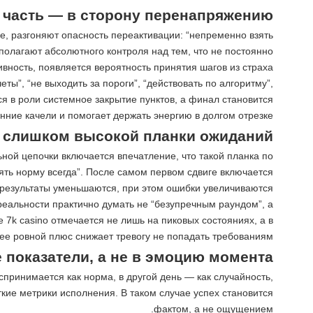
 а часть — в сторону перенапряжению
е, разгоняют опасность переактивации: “непременно взять
едполагают абсолютного контроля над тем, что не постоянно
вность, появляется вероятность принятия шагов из страха.
ы”, “не выходить за пороги”, “действовать по алгоритму”,
я в роли системное закрытие пунктов, а финал становится
ние качели и помогает держать энергию в долгом отрезке.
и слишком высокой планки ожиданий
ной цепочки включается впечатление, что такой планка по
ять норму всегда”. После самом первом сдвиге включается
результаты уменьшаются, при этом ошибки увеличиваются.
реальности практично думать не “безупречным раундом”, а
 7k casino отмечается не лишь на пиковых состояниях, а в
ее ровной плюс снижает тревогу не попадать требованиям.
 показатели, а не в эмоцию момента
спринимается как норма, в другой день — как случайность,
кие метрики исполнения. В таком случае успех становится
фактом, а не ощущением.