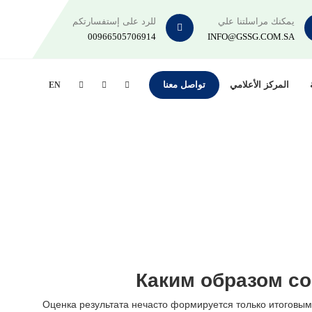
يمكنك مراسلتنا علي
للرد على إستفسارتكم
00966505706914
INFO@GSSG.COM.SA
المركز الأعلامي
تواصل معنا
EN
Каким образом с
Оценка результата нечасто формируется только итоговым 