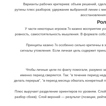
Варианты рабочих критериев: объем решений, сдела
рутины плюс разборов; удержание выбранной линии с мин
восстановления
Рол
У части некоторых игроков 7к казино восприятие у
ровность, самостоятельность мышления. В формате собств
Принципы казино 7к особенно сильно критичны в эп
сигналы утомления. Если личная цель содержит принц
Чтобы личные цели по факту помогали, разумно зап
именно период сверяется. Так: “в течение период нед
делать перерыв”, “в период месяца обкатать конкретный 
Плюс выручает разделение ориентиров по уровням. Слой 
разбор сбоев). Слой верхний — результат (позиции, рейт