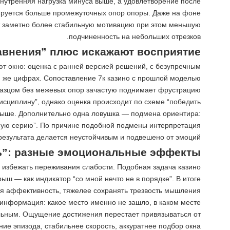
внутренняя нагрузка минуса выше, а удовлетворение после
мируется больше промежуточных опор опоры. Даже на фоне
чит заметно более стабильную мотивацию при этом меньшую
подчиненность на небольших отрезков.
равнения” плюс искажают восприятие
ют окно: оценка с ранней версией решений, с безупречным
й же цифрах. Сопоставление 7к казино с прошлой моделью
разцом без межевых опор зачастую поднимает фрустрацию.
исциплину”, однако оценка происходит по схеме “победить
а выше. Дополнительно одна ловушка — подмена ориентира:
ешную серию”. По причине подобной подмены интерпретация
результата делается неустойчивым и подвешено от эмоций.
ть”: разные эмоциональные эффекты
, избежать переживания слабости. Подобная задача казино
ыш — как индикатор “со мной нечто не в порядке”. В итоге
ся аффективность, тяжелее сохранять трезвость мышления.
 информация: какое место именно не зашло, в каком месте
альным. Ощущение достижения перестает привязываться от
ие эпизода, стабильнее скорость, аккуратнее подбор окна.