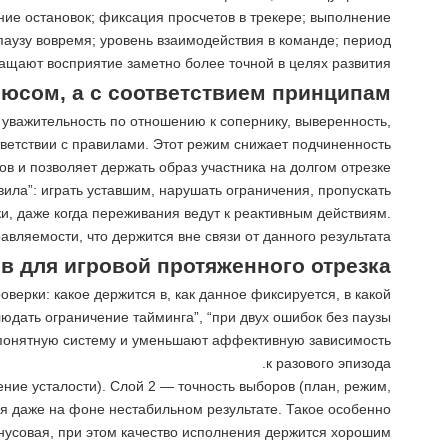
ние остановок; фиксация просчетов в трекере; выполнение
аузу вовремя; уровень взаимодействия в команде; период
ащают восприятие заметно более точной в целях развития.
плюсом, а с соответствием принципам
, уважительность по отношению к сопернику, выверенность,
тветствии с правилами. Этот режим снижает подчиненность
ов и позволяет держать образ участника на долгом отрезке.
вила”: играть уставшим, нарушать ограничения, пропускать
и, даже когда переживания ведут к реактивным действиям.
вляемости, что держится вне связи от данного результата.
в для игровой протяженного отрезка
верки: какое держится в, как данное фиксируется, в какой
людать ограничение тайминга”, “при двух ошибок без паузы
ют понятную систему и уменьшают аффективную зависимость
к разового эпизода.
ние усталости). Слой 2 — точность выборов (план, режим,
ся даже на фоне нестабильном результате. Такое особенно
инусовая, при этом качество исполнения держится хорошим.