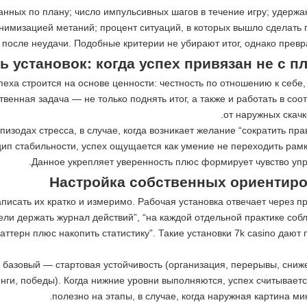
нных по плану; число импульсивных шагов в течение игру; удержа
имизацией метаний; процент ситуаций, в которых вышло сделать п
 после неудачи. Подобные критерии не убирают итог, однако превр
ь установок: когда успех привязан не с 
спеха строится на основе ценности: честность по отношению к себе
енная задача — не только поднять итог, а также и работать в соо
от наружных скачк
изодах стресса, в случае, когда возникает желание “сократить пра
ип стабильности, успех ощущается как умение не переходить рамк
Данное укрепляет уверенность плюс формирует чувство упра
Настройка собственных ориентиро
исать их кратко и измеримо. Рабочая установка отвечает через про
ели держать журнал действий”, “на каждой отдельной практике соб
паттерн плюс накопить статистику”. Такие установки 7k casino да
базовый — стартовая устойчивость (организация, перерывы, сниже
инги, победы). Когда нижние уровни выполняются, успех считывает
полезно на этапы, в случае, когда наружная картина м