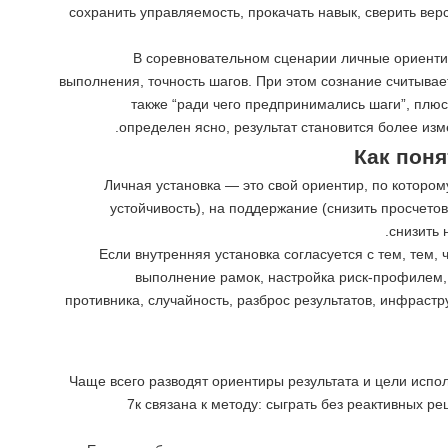
сохранить управляемость, прокачать навык, сверить вер
В соревновательном сценарии личные ориентиры
выполнения, точность шагов. При этом сознание считывае
также “ради чего предпринимались шаги”, пл
определен ясно, результат становится более из
Как поня
Личная установка — это свой ориентир, по котором
устойчивость), на поддержание (снизить просчетов
снизить 
Если внутренняя установка согласуется с тем, тем,
выполнение рамок, настройка риск-профилем, 
противника, случайность, разброс результатов, инфраст
Чаще всего разводят ориентиры результата и цели испол
7к связана к методу: сыграть без реактивных р