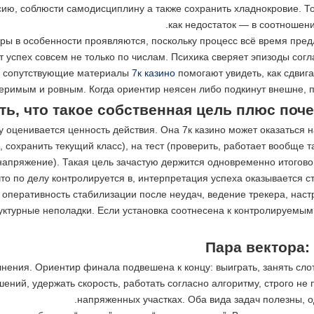
сию, соблюсти самодисциплину а также сохранить хладнокровие. То
как недостаток — в соотношени
 в особенности проявляются, поскольку процесс всё время предлаг
т успех совсем не только по числам. Психика сверяет эпизоды сог
юс сопутствующие материалы
7к казино
помогают увидеть, как сдвига
меримым и ровным. Когда ориентир неясен либо подкинут внешне, 
ть, что такое собственная цель плюс поч
у оценивается ценность действия. Она 7к казино может оказаться 
, сохранить текущий класс), на тест (проверить, работает вообще 
напряжение). Такая цель зачастую держится одновременно итоговом
 что по делу контролируется в, интерпретация успеха оказывается с
оперативность стабилизации после неудач, ведение трекера, наст
руктурные неполадки. Если установка соотнесена к контролируемы
Пара вектора:
нения. Ориентир финала подвешена к концу: выиграть, занять слот
ешений, удержать скорость, работать согласно алгоритму, строго не
напряженных участках. Оба вида задач полезны, о