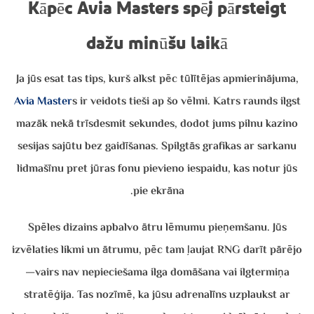
Kāpēc Avia Masters spēj pārsteigt
dažu minūšu laikā
Ja jūs esat tas tips, kurš alkst pēc tūlītējas apmierinājuma,
Avia Master
s ir veidots tieši ap šo vēlmi. Katrs raunds ilgst
mazāk nekā trīsdesmit sekundes, dodot jums pilnu kazino
sesijas sajūtu bez gaidīšanas. Spilgtās grafikas ar sarkanu
lidmašīnu pret jūras fonu pievieno iespaidu, kas notur jūs
pie ekrāna.
Spēles dizains apbalvo ātru lēmumu pieņemšanu. Jūs
izvēlaties likmi un ātrumu, pēc tam ļaujat RNG darīt pārējo
—vairs nav nepieciešama ilga domāšana vai ilgtermiņa
stratēģija. Tas nozīmē, ka jūsu adrenalīns uzplaukst ar