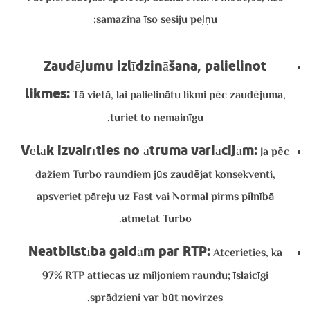
samazina īso sesiju peļņu:
Zaudējumu izlīdzināšana, palielinot
likmes:
Tā vietā, lai palielinātu likmi pēc zaudējuma,
turiet to nemainīgu.
Vēlāk izvairīties no ātruma variācijām:
Ja pēc
dažiem Turbo raundiem jūs zaudējat konsekventi,
apsveriet pāreju uz Fast vai Normal pirms pilnībā
atmetat Turbo.
Neatbilstība gaidām par RTP:
Atcerieties, ka
97% RTP attiecas uz miljoniem raundu; īslaicīgi
sprādzieni var būt novirzes.