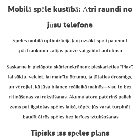
Mobilā spēle kustībā: Ātri raundi no
jūsu telefona
Spēles mobilā optimizācija ļauj uzsākt spēli paņemot
pārtraukumu kafijas pauzē vai gaidot autobusu.
Saskarne ir pielāgota skārienekrānam: pieskarieties “Play”,
lai sāktu, velciet, lai mainītu ātrumu, ja jūtaties drosmīgs,
un vērojiet, kā jūsu bilance reāllaikā mainās—visu to bez
ritināšanas vai rakstīšanas. Akumulatora patēriņš paliek
zems pat ilgstošas spēles laikā, tāpēc jūs varat turpināt
baudīt ātrās spēles bez ierīces iztukšošanas.
Tipisks īss spēles plāns