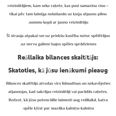
reizinātājiem, kam seko raķete, kas pusi samazina visu—
tikai pēc tam laimīga nolaišanās uz kuģa atjauno pilnu
summu kopā ar jauno reizinātāju.
Šī strauja atpakaļ‑un‑uz priekšu kustība notur spēlētājus
uz nervu galiem īsajos spēles sprādzienos.
Reāllaika bilances skaitītājs:
Skatoties, kā jūsu ienākumi pieaug
Bilances skaitītājs atrodas virs lidmašīnas un nekavējoties
atjaunojas, kad sakrājas reizinātāji vai parādās raķetes.
Redzot, kā jūsu potenciālie laimesti aug reāllaikā, katra
spēle kļūst par mazāku kalniņu‑kalniņu.