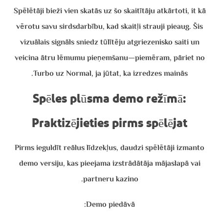
Spēlētāji bieži vien skatās uz šo skaitītāju atkārtoti, it kā
vērotu savu sirdsdarbību, kad skaitļi strauji pieaug. Šis
vizuālais signāls sniedz tūlītēju atgriezenisko saiti un
veicina ātru lēmumu pieņemšanu—piemēram, pāriet no
Turbo uz Normal, ja jūtat, ka izredzes mainās.
Spēles plūsma demo režīmā:
Praktizējieties pirms spēlējat
Pirms ieguldīt reālus līdzekļus, daudzi spēlētāji izmanto
demo versiju, kas pieejama izstrādātāja mājaslapā vai
partneru kazino.
Demo piedāvā: