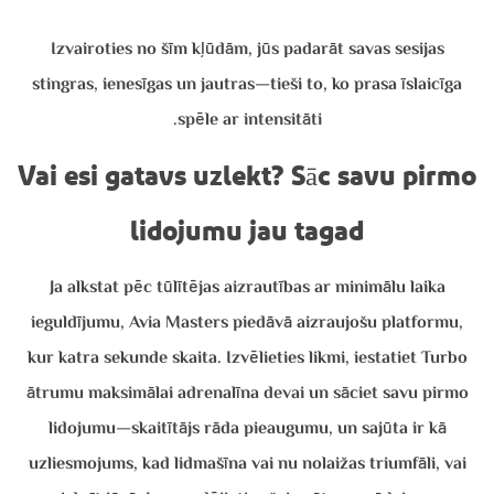
Izvairoties no šīm kļūdām, jūs padarāt savas sesijas
stingras, ienesīgas un jautras—tieši to, ko prasa īslaicīga
spēle ar intensitāti.
Vai esi gatavs uzlekt? Sāc savu pirmo
lidojumu jau tagad
Ja alkstat pēc tūlītējas aizrautības ar minimālu laika
ieguldījumu, Avia Masters piedāvā aizraujošu platformu,
kur katra sekunde skaita. Izvēlieties likmi, iestatiet Turbo
ātrumu maksimālai adrenalīna devai un sāciet savu pirmo
lidojumu—skaitītājs rāda pieaugumu, un sajūta ir kā
uzliesmojums, kad lidmašīna vai nu nolaižas triumfāli, vai