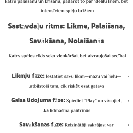
katru palaišanu un krišanu, padarot to par ideālu īsiem, bet
intensīviem spēļu brīžiem.
Sastāvdaļu ritms: Likme, Palaišana,
Savākšana, Nolaišanās
Katrs spēles cikls seko vienkāršai, bet aizraujošai secībai:
Likmju fāze:
Iestatiet savu likmi—mazu vai lielu—
atbilstoši tam, cik riskēt esat gatavs.
Gaisa lidojuma fāze:
Spiediet “Play” un vērojiet,
kā lidmašīna paātrinās.
Savākšanas fāze:
Reizinātāji sakrājas; var