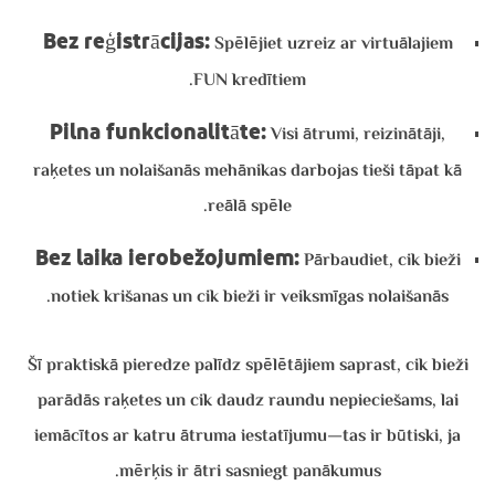
Bez reģistrācijas:
Spēlējiet uzreiz ar virtuālajiem
FUN kredītiem.
Pilna funkcionalitāte:
Visi ātrumi, reizinātāji,
raķetes un nolaišanās mehānikas darbojas tieši tāpat kā
reālā spēle.
Bez laika ierobežojumiem:
Pārbaudiet, cik bieži
notiek krišanas un cik bieži ir veiksmīgas nolaišanās.
Šī praktiskā pieredze palīdz spēlētājiem saprast, cik bieži
parādās raķetes un cik daudz raundu nepieciešams, lai
iemācītos ar katru ātruma iestatījumu—tas ir būtiski, ja
mērķis ir ātri sasniegt panākumus.