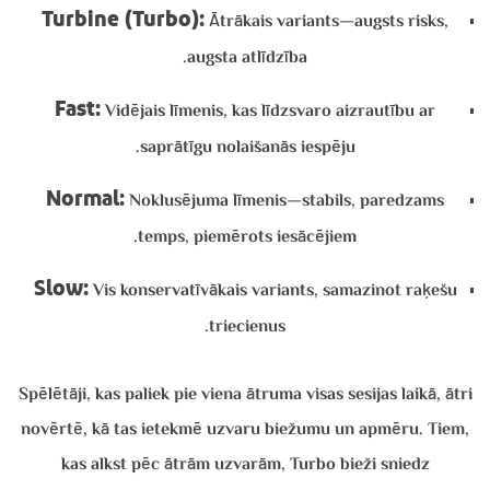
Turbine (Turbo):
Ātrākais variants—augsts risks,
augsta atlīdzība.
Fast:
Vidējais līmenis, kas līdzsvaro aizrautību ar
saprātīgu nolaišanās iespēju.
Normal:
Noklusējuma līmenis—stabils, paredzams
temps, piemērots iesācējiem.
Slow:
Vis konservatīvākais variants, samazinot raķešu
triecienus.
Spēlētāji, kas paliek pie viena ātruma visas sesijas laikā, ātri
novērtē, kā tas ietekmē uzvaru biežumu un apmēru. Tiem,
kas alkst pēc ātrām uzvarām, Turbo bieži sniedz