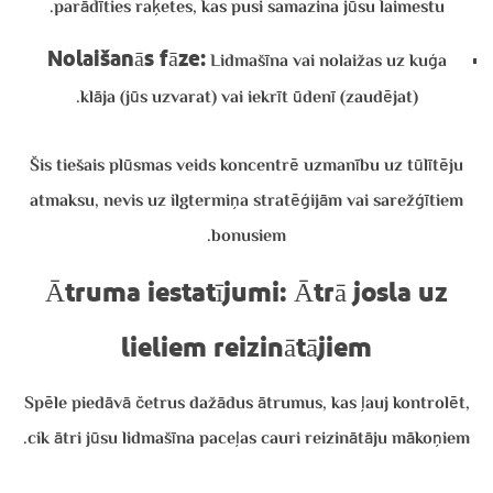
parādīties raķetes, kas pusi samazina jūsu laimestu.
Nolaišanās fāze:
Lidmašīna vai nolaižas uz kuģa
klāja (jūs uzvarat) vai iekrīt ūdenī (zaudējat).
Šis tiešais plūsmas veids koncentrē uzmanību uz tūlītēju
atmaksu, nevis uz ilgtermiņa stratēģijām vai sarežģītiem
bonusiem.
Ātruma iestatījumi: Ātrā josla uz
lieliem reizinātājiem
Spēle piedāvā četrus dažādus ātrumus, kas ļauj kontrolēt,
cik ātri jūsu lidmašīna paceļas cauri reizinātāju mākoņiem.