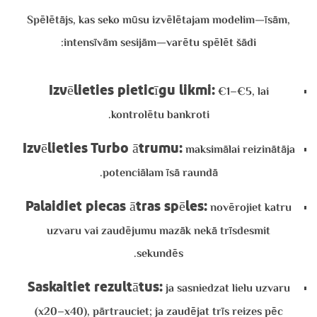
Spēlētājs, kas seko mūsu izvēlētajam modelim—īsām,
intensīvām sesijām—varētu spēlēt šādi:
Izvēlieties pieticīgu likmi:
€1–€5, lai
kontrolētu bankroti.
Izvēlieties Turbo ātrumu:
maksimālai reizinātāja
potenciālam īsā raundā.
Palaidiet piecas ātras spēles:
novērojiet katru
uzvaru vai zaudējumu mazāk nekā trīsdesmit
sekundēs.
Saskaitiet rezultātus:
ja sasniedzat lielu uzvaru
(x20–x40), pārtrauciet; ja zaudējat trīs reizes pēc