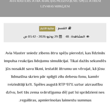
AVIA MASTERS: ĀTRĀ AVIĀCIJAS PIEDZĪVOJUMU SPĒLE ĀTRIEM
UZVARAS MIRKĻIEM
القسم :
مكتبة الأخبار
29 يونيو 2026 - 03:42 ص
48
المشاهدة :
Avia Master sniedz zibens ātru spēļu pieredzi, kas līdzinās
impulsa reakcijas lidojumu simulācijai. Tikai dažās sekundēs
jūs nosakāt savu likmi, iestatāt ātrumu un vērojat, kā jūsu
lidmašīna skrien pār spilgti zilu debesu fonu, kamēr
reizinātāji krīt. Spēles augstā RTP 97% uztur aizrautību
dzīvu, bet tās zema svārstīguma dēļ pat īsi sprādzieni nes
regulāras, apmierinošas laimestu summas.