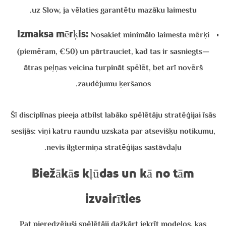
uz Slow, ja vēlaties garantētu mazāku laimestu.
Izmaksa mērķis:
Nosakiet minimālo laimesta mērķi
(piemēram, €50) un pārtrauciet, kad tas ir sasniegts—
ātras peļņas veicina turpināt spēlēt, bet arī novērš
zaudējumu ķeršanos.
Šī disciplīnas pieeja atbilst labāko spēlētāju stratēģijai īsās
sesijās: viņi katru raundu uzskata par atsevišķu notikumu,
nevis ilgtermiņa stratēģijas sastāvdaļu.
Biežākās kļūdas un kā no tām
izvairīties
Pat pieredzējuši spēlētāji dažkārt iekrīt modeļos, kas