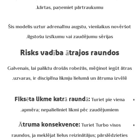
kārtas, paņemiet pārtraukumu.
Šis modelis uztur adrenalīnu augstu, vienlaikus novēršot
ilgstošu izsīkumu vai zaudējumu sērijas.
Risks vadība ātrajos raundos
Galvenais, lai paliktu drošās robežās, mēģinot iegūt ātras
uzvaras, ir disciplīna likmju lielumā un ātruma izvēlē.
Fiksēta likme katrā raundā:
Turiet pie viena
apmēra; nepalieliniet likmi pēc zaudējumiem.
Ātruma konsekvence:
Turiet Turbo visos
raundos, ja meklējat lielus reizinātājus; pārslēdzieties