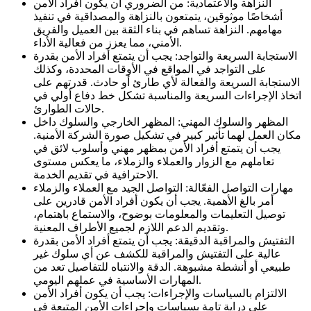
النزاهة والاعتمادية: من الضروري أن يكون أفراد الأمن
أشخاصًا موثوقين، يتمتعون بالنزاهة والمصداقية في تنفيذ
مهامهم. النزاهة تساهم في بناء الثقة بين العميل والفريق
الأمني، مما يعزز من فعالية الأداء.
الاستجابة السريعة والتواجد: يجب أن يتمتع أفراد الأمن بقدرة
على التواجد في المواقع في الأوقات المحددة، وكذلك
الاستجابة السريعة والفعالة لأي طارئ أو حادث. قدرتهم على
اتخاذ الإجراءات السريعة والمناسبة تشكل خط دفاع أولي في
حالات الطوارئ.
المظهر والسلوك المهني: المظهر الخارجي والسلوك داخل
مكان العمل لهما تأثير كبير في تشكيل صورة الشركة الأمنية.
يجب أن يتمتع أفراد الأمن بمظهر مهني وأسلوب لائق في
تعاملهم مع الزوار والعملاء والزملاء، ما يعكس مستوى
الاحترافية في تقديم الخدمة.
مهارات التواصل الفعّالة: التواصل الجيد مع العملاء والزملاء
أمر بالغ الأهمية. يجب أن يكون أفراد الأمن قادرين على
توصيل التعليمات والمعلومات بوضوح، والاستماع باهتمام،
وتقديم الدعم اللازم لجميع الأطراف المعنية.
التفتيش والمراقبة الدقيقة: يجب أن يتمتع أفراد الأمن بقدرة
عالية على التفتيش والمراقبة للكشف عن أي سلوك غير
طبيعي أو أنشطة مشبوهة. الدقة والانتباه للتفاصيل تعد من
المهارات الأساسية في عملهم اليومي.
الالتزام بالسياسات والإجراءات: يجب أن يكون أفراد الأمن
على دراية تامة بسياسات وإجراءات الأمن المتبعة في