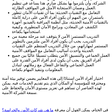
الشركة، وأن يلتزموا بها بشكل صارم. هذا يساعد في تنظيم
العمل وضمان الاستجابة الأمثل في المواقف الطارئة.
التعامل مع التقنيات الحديثة: بما أن تقنيات الأمان تتطور
باستمرار، من المهم أن يكون أفراد الأمن على دراية كاملة
بالتقنيات الأمنية الحديثة، مثل أنظمة المراقبة بالفيديو، أجهزة
الكشف عن المعادن، وبرامج الأمان المتطورة، وكيفية
استخدامها بكفاءة.
التدريب المستمر: الأمن لا يتوقف عند مرحلة معينة من
التدريب. يجب أن يكون أفراد الأمن ملتزمين بالتطوير
المستمر لمهاراتهم، من خلال التدريب المنتظم على التقنيات
الحديثة وأحدث أساليب التعامل مع المواقف الأمنية.
العمل الجماعي والتنسيق: الأمن يتطلب تنسيقًا عاليًا بين جميع
أفراد الفريق. يجب أن يكون لدى أفراد الأمن القدرة على
العمل الجماعي والتفاعل الفعال مع زملائهم، لتبادل
المعلومات وتنفيذ المهام بكفاءة.
اختيار أفراد الأمن استنادًا إلى هذه المعايير يضمن توفير بيئة آمنة
ومحترفة للمؤسسة أو المكان الذي يتم تقديم الخدمات فيه. يمكن
لهذه العناصر أن تساهم في تعزيز مستوى الأمان والحفاظ على
سمعة الشركة الأمنية.
في الختام، يمكن القول أن معرفة
ما هي شركات الأمن والحراسة؟