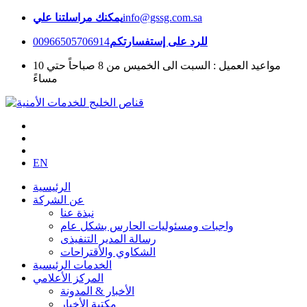
info@gssg.com.sa
يمكنك مراسلتنا علي
للرد على إستفسارتكم
00966505706914
مواعيد العميل : السبت الى الخميس من 8 صباحاً حتي 10
مساءً
EN
الرئيسية
عن الشركة
نبذة عنا
واجبات ومسئوليات الحارس بشكل عام
رسالة المدير التنفيذى
الشكاوي والأقتراحات
الخدمات الرئيسية
المركز الأعلامي
الأخبار & المدونة
مكتبة الأخبار