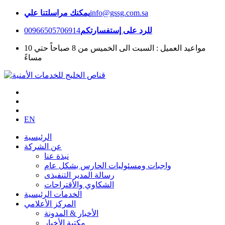
info@gssg.com.sa
يمكنك مراسلتنا علي
للرد على إستفسارتكم
00966505706914
مواعيد العميل : السبت الى الخميس من 8 صباحاً حتي 10
مساءً
EN
الرئيسية
عن الشركة
نبذة عنا
واجبات ومسئوليات الحارس بشكل عام
رسالة المدير التنفيذى
الشكاوي والأقتراحات
الخدمات الرئيسية
المركز الأعلامي
الأخبار & المدونة
مكتبة الأخبار