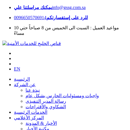
info@gssg.com.sa
يمكنك مراسلتنا علي
للرد على إستفسارتكم
00966505706914
مواعيد العميل : السبت الى الخميس من 8 صباحاً حتي 10
مساءً
EN
الرئيسية
عن الشركة
نبذة عنا
واجبات ومسئوليات الحارس بشكل عام
رسالة المدير التنفيذى
الشكاوي والأقتراحات
الخدمات الرئيسية
المركز الأعلامي
الأخبار & المدونة
مكتبة الأخبار