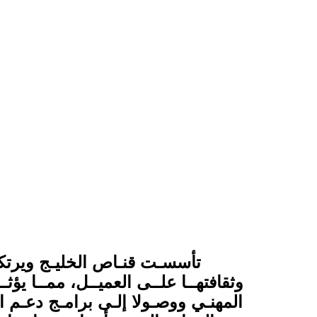
تأسسـت قنـاص الخليـج ويرتك
وثقافتهــا علــى العميــل، ممــا يؤثـ
ً المهنـي ووصـولا إلـى برامـج دعـم 