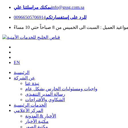
info@gssg.com.sa
يمكنك مراسلتنا علي
للرد على إستفسارتكم
00966505706914
واعيد العميل : السبت الى الخميس من 8 صباحاً حتي 10 مساءً
EN
الرئيسية
عن الشركة
نبذة عنا
واجبات ومسئوليات الحارس بشكل عام
رسالة المدير التنفيذى
الشكاوي والأقتراحات
الخدمات الرئيسية
المركز الأعلامي
الأخبار & المدونة
مكتبة الأخبار
مكتبة الصور