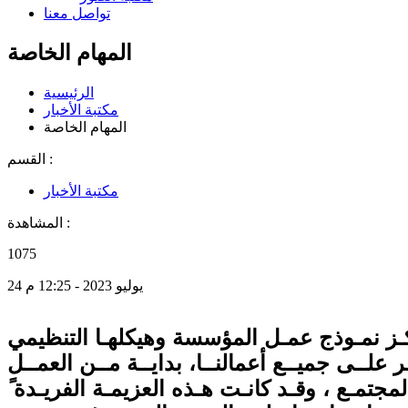
تواصل معنا
المهام الخاصة
الرئيسية
مكتبة الأخبار
المهام الخاصة
القسم :
مكتبة الأخبار
المشاهدة :
1075
24 يوليو 2023 - 12:25 م
ـز نمـوذج عمـل
المؤسسة
وهيكلهـا التنظيمي
ـر علــى جميــع أعمالنــا، بدايــة مــن العمــل
المجتمـع ، وقـد كانـت هـذه العزيمـة الفريـدة